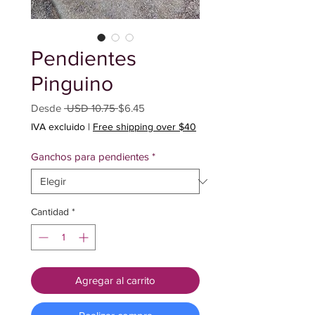
Pendientes
Pinguino
Precio
Precio
Desde
 USD 10.75 
$6.45
de
IVA excluido
|
Free shipping over $40
oferta
Ganchos para pendientes
*
Cantidad
*
Agregar al carrito