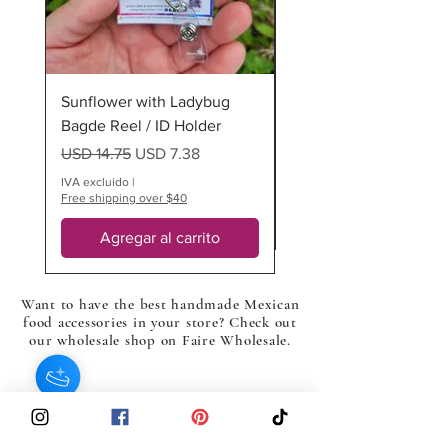
Sunflower with Ladybug
Ladybug Badge Reel
Bagde Reel / ID Holder
Precio
USD 12.75
Precio
Precio de oferta
USD 14.75
USD 7.38
IVA excluido
Free shipping over $40
IVA excluido
|
Free shipping over $40
Agregar al carrito
Want to have the best handmade Mexican
food accessories in your store? Check out
our wholesale shop on Faire Wholesale.