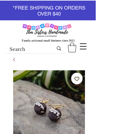
*FREE SHIPPING ON ORDERS
OVER $40
Family artisanal small business since 2015