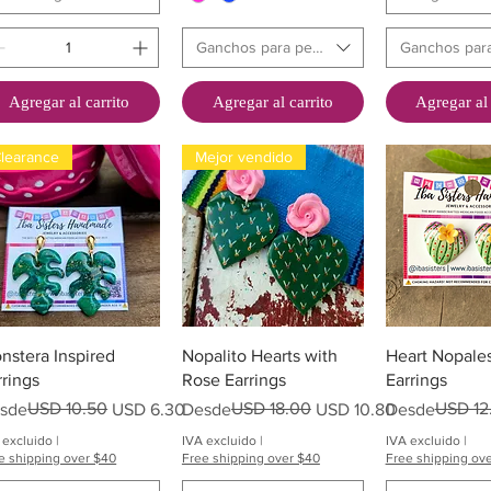
Ganchos para pendientes
Ganchos par
Agregar al carrito
Agregar al carrito
Agregar al 
learance
Mejor vendido
Vista rápida
Vista rápida
Vista rá
nstera Inspired
Nopalito Hearts with
Heart Nopales
rrings
Rose Earrings
Earrings
ecio
cio de oferta
USD 10.50
Precio
Precio de oferta
USD 18.00
Precio
Precio de ofer
USD 12
sde
USD 6.30
Desde
USD 10.80
Desde
 excluido
|
IVA excluido
|
IVA excluido
|
e shipping over $40
Free shipping over $40
Free shipping ov