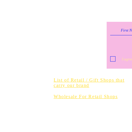
I agre
Do Not Sell 
List of Retail / Gift Shops that
carry our brand
Wholesale For Retail Shops