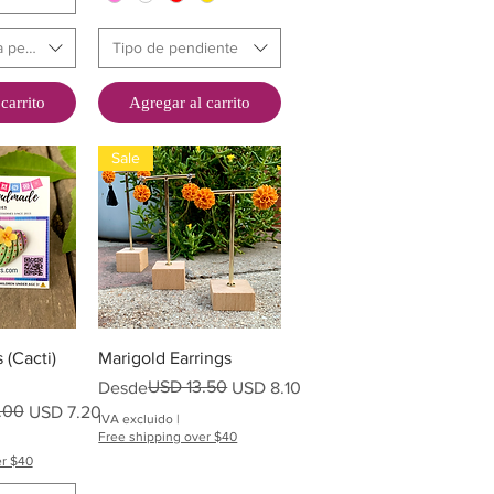
a pendientes
Tipo de pendiente
carrito
Agregar al carrito
Sale
pida
Vista rápida
 (Cacti)
Marigold Earrings
Precio
Precio de oferta
USD 13.50
Desde
USD 8.10
ta
.00
USD 7.20
IVA excluido
|
Free shipping over $40
er $40