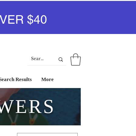
VER $40
Iniciar sesión
Search Results
More
OWERS