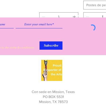
Postes de pe
Subscribe to our emailing list to
receive
updates on sales & discounts.
Agotado
Agregar al carrito
Agregar al 
Subscribe
e to the terms & conditions
My Personal Information
Con sede en Mission, Texas
PO BOX 5531
Mission, TX 78573