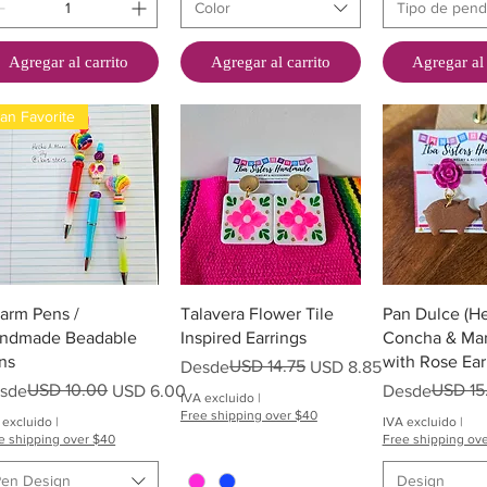
Color
Tipo de pend
Agregar al carrito
Agregar al carrito
Agregar al 
an Favorite
Vista rápida
Vista rápida
Vista rá
arm Pens /
Talavera Flower Tile
Pan Dulce (He
ndmade Beadable
Inspired Earrings
Concha & Mar
ns
with Rose Ear
Precio
Precio de oferta
USD 14.75
Desde
USD 8.85
ecio
cio de oferta
USD 10.00
Precio
Precio de ofer
USD 15
sde
USD 6.00
Desde
IVA excluido
|
Free shipping over $40
 excluido
|
IVA excluido
|
e shipping over $40
Free shipping ov
Pen Design
Design