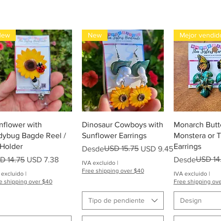
New
New
Mejor vendid
Vista rápida
Vista rápida
Vista rá
nflower with
Dinosaur Cowboys with
Monarch Butte
dybug Bagde Reel /
Sunflower Earrings
Monstera or 
 Holder
Earrings
Precio
Precio de oferta
USD 15.75
Desde
USD 9.45
ecio
Precio de oferta
Precio
Precio de ofer
USD 14
D 14.75
USD 7.38
Desde
IVA excluido
|
Free shipping over $40
 excluido
|
IVA excluido
|
e shipping over $40
Free shipping ov
Tipo de pendiente
Design