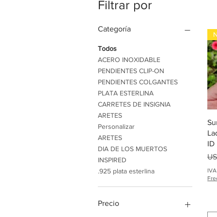
Filtrar por
Categoría
Todos
ACERO INOXIDABLE
PENDIENTES CLIP-ON
PENDIENTES COLGANTES
PLATA ESTERLINA
CARRETES DE INSIGNIA
ARETES
Su
Personalizar
La
ARETES
ID
DIA DE LOS MUERTOS
Pr
US
INSPIRED
IVA
.925 plata esterlina
Fre
Precio