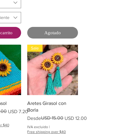
iente
carrito
Agotado
Sale
pida
Vista rápida
asol
Aretes Girasol con
Borla
ta
.00
USD 7.20
Precio
Precio de oferta
USD 15.00
Desde
USD 12.00
er $40
IVA excluido
|
Free shipping over $40