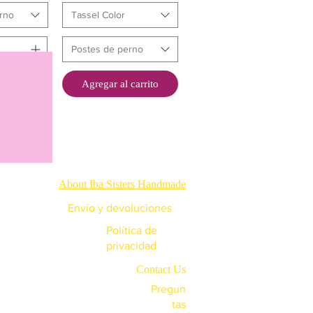
rno
Tassel Color
Postes de perno
carrito
Agregar al carrito
About Iba Sisters Handmade
Envío y devoluciones
Política de
privacidad
Contact Us
Pregun
tas