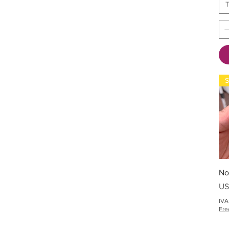
T
S
No
Pr
US
IVA
Fre