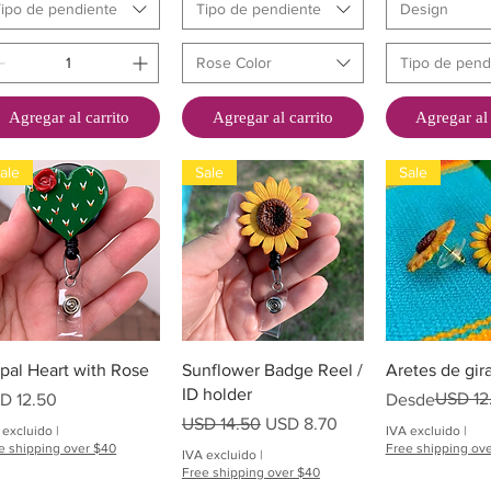
ipo de pendiente
Tipo de pendiente
Design
Rose Color
Tipo de pend
Agregar al carrito
Agregar al carrito
Agregar al 
ale
Sale
Sale
Vista rápida
Vista rápida
Vista rá
pal Heart with Rose
Sunflower Badge Reel /
Aretes de gir
ID holder
ecio
Precio
Precio de ofer
USD 12
D 12.50
Desde
Precio
Precio de oferta
USD 14.50
USD 8.70
 excluido
|
IVA excluido
|
e shipping over $40
Free shipping ov
IVA excluido
|
Free shipping over $40