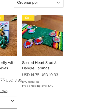
Ordenar por
o
Sale
pida
Vista rápida
rfly with
Sacred Heart Stud &
Texas
Dangle Earrings
Precio
Precio de oferta
USD 14.75
USD 10.33
ta
.75
USD 8.85
IVA excluido
|
Free shipping over $40
er $40