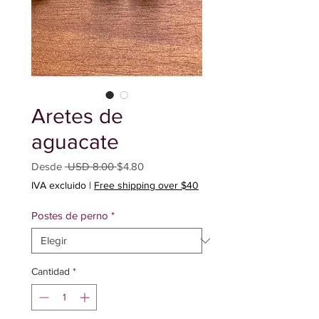
Aretes de
aguacate
Precio
Precio
Desde
 USD 8.00 
$4.80
de
IVA excluido
|
Free shipping over $40
oferta
Postes de perno
*
Cantidad
*