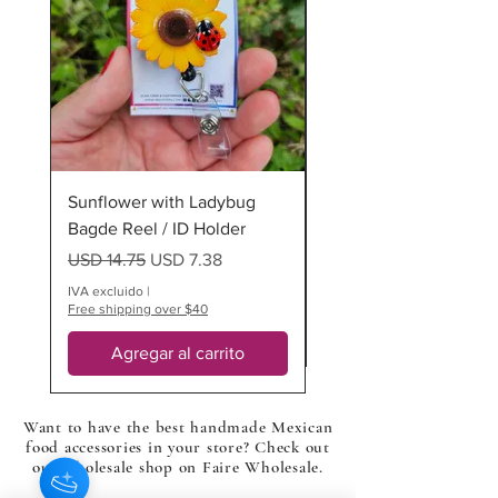
IMPORTANTE: Si su pedido incluye
más de un artículo personalizado o
hecho a pedido, es posible que se
requiera más de un día hábil
adicional.
Sunflower with Ladybug
Ladybug Badge Reel
Bagde Reel / ID Holder
Precio
USD 12.75
Precio
Precio de oferta
USD 14.75
USD 7.38
IVA excluido
Free shipping over $40
IVA excluido
|
Free shipping over $40
Agregar al carrito
Want to have the best handmade Mexican
food accessories in your store? Check out
our wholesale shop on Faire Wholesale.