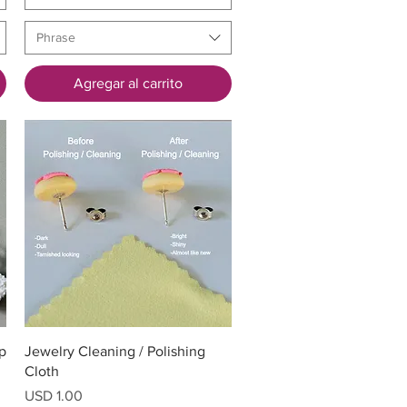
Phrase
Agregar al carrito
Vista rápida
p
Jewelry Cleaning / Polishing
Cloth
Precio
USD 1.00