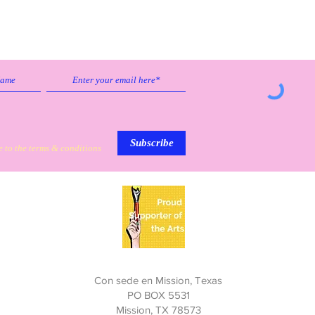
Subscribe to our emailing list to
receive
updates on sales & discounts.
Subscribe
e to the terms & conditions
My Personal Information
Con sede en Mission, Texas
PO BOX 5531
Mission, TX 78573