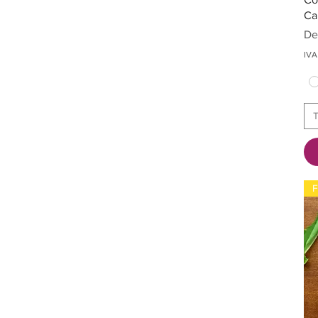
Ca
Pre
De
IVA
T
F