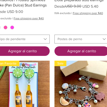
ke (Pan Dulce) Stud Earrings
Precio
Precio de oferta
USD 9.00
Desde
USD 5.40
cio de oferta
sde
USD 9.00
IVA excluido
|
Free shipping over $40
 excluido
|
Free shipping over $40
ipo de pendiente
Postes de perno
Agregar al carrito
Agregar al carrito
an Favorite
Sale