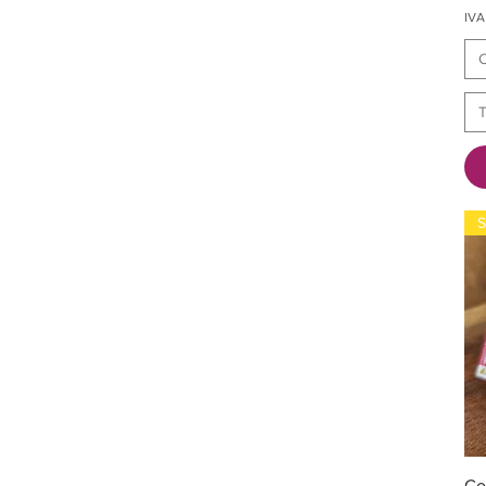
IVA
T
S
Co