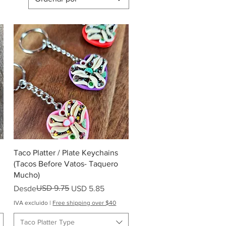
Vista rápida
Taco Platter / Plate Keychains
(Tacos Before Vatos- Taquero
Mucho)
Precio
Precio de oferta
USD 9.75
Desde
USD 5.85
IVA excluido
|
Free shipping over $40
Taco Platter Type