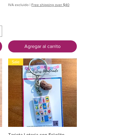
IVA excluido
|
Free shipping over $40
Agregar al carrito
Sale
Vista rápida
Tarjeta Loteria con Frijolito