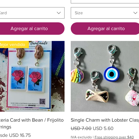
Card
Size
Agregar al carrito
Agregar al carrito
ejor vendido
Vista rápida
Vista rápida
teria Card with Bean / Frijolito
Single Charm with Lobster Clas
rrings
Precio
Precio de oferta
USD 7.00
USD 5.60
cio de oferta
sde
USD 16.75
IVA excluido
|
Free shipping over $40