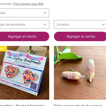
 excluido
|
Free shipping over $40
Card
ipo de pendiente
Encanto
Agregar al carrito
Agregar al carrito
ale
Vista rápida
Vista rápida
rtadillos / Frosted Sprinkles
Elote preparado stud earrings