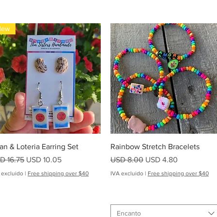
New
Vista rápida
Vista rápida
an & Loteria Earring Set
Rainbow Stretch Bracelets
ecio
Precio de oferta
Precio
Precio de oferta
D 16.75
USD 10.05
USD 8.00
USD 4.80
 excluido
|
Free shipping over $40
IVA excluido
|
Free shipping over $40
Encanto