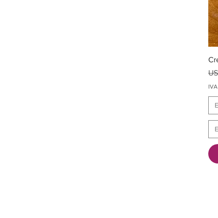
Cr
Pr
US
IVA
E
E