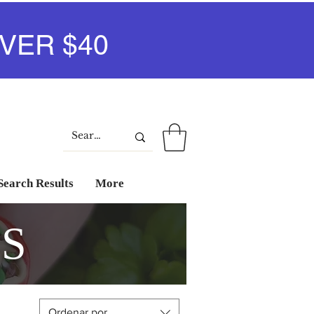
VER $40
Iniciar sesión
Search Results
More
ES
Ordenar por