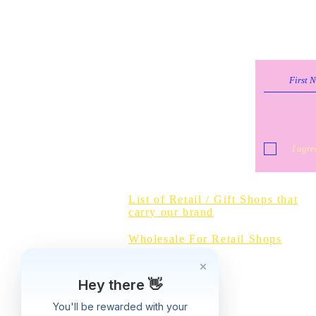
I agre
Do Not Sell 
List of Retail / Gift Shops that
carry our brand
Wholesale For Retail Shops