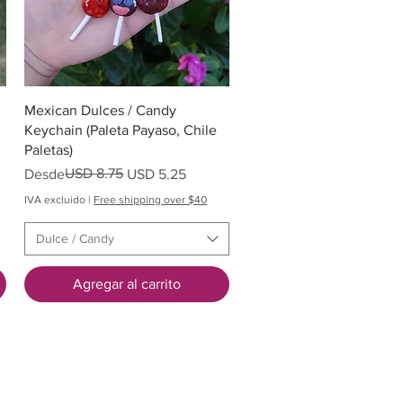
Vista rápida
Mexican Dulces / Candy
Keychain (Paleta Payaso, Chile
Paletas)
Precio
Precio de oferta
USD 8.75
Desde
USD 5.25
IVA excluido
|
Free shipping over $40
Dulce / Candy
Agregar al carrito