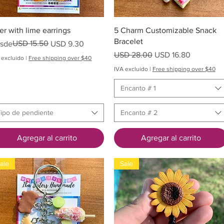
Vista rápida
Vista rápida
er with lime earrings
5 Charm Customizable Snack
Bracelet
ecio
cio de oferta
USD 15.50
sde
USD 9.30
Precio
Precio de oferta
USD 28.00
USD 16.80
 excluido
|
Free shipping over $40
IVA excluido
|
Free shipping over $40
Encanto # 1
ipo de pendiente
Encanto # 2
Agregar al carrito
Agregar al carrito
ale
Sale