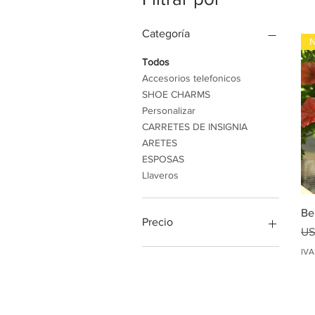
Categoría
Todos
Accesorios telefonicos
SHOE CHARMS
Personalizar
CARRETES DE INSIGNIA
ARETES
ESPOSAS
Llaveros
Be
Precio
Pr
US
IVA
1 US$
17 US$