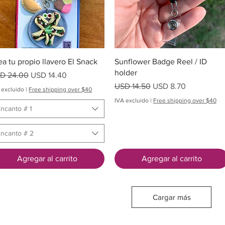
Vista rápida
Vista rápida
ea tu propio llavero El Snack
Sunflower Badge Reel / ID
holder
ecio
Precio de oferta
D 24.00
USD 14.40
Precio
Precio de oferta
USD 14.50
USD 8.70
 excluido
|
Free shipping over $40
IVA excluido
|
Free shipping over $40
ncanto # 1
ncanto # 2
Agregar al carrito
Agregar al carrito
Cargar más